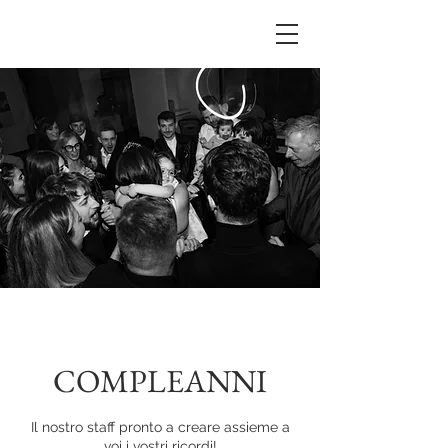
COMPLEANNI
Il nostro staff pronto a creare assieme a
voi i vostri ricordi!